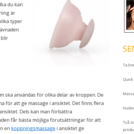
lka du kan
ning är
lika typer
vävnaden
blir
SE
Ta bo
Quick
Masse
om ska användas för olika delar av kroppen. De
 för att ge massage i ansiktet. Det finns flera
Huden
 ansiktet. Dels kan man förbättra
huden får bästa möjliga förutsättningar för att
Två s
an en
koppningsmassage
i ansiktet ge
produ