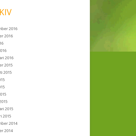
KIV
ber 2016
er 2016
016
2016
ari 2016
er 2015
ti 2015
015
015
2015
2015
ari 2015
ri 2015
ber 2014
er 2014