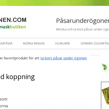
Påsarunderögone
Minska och ta bort påsar under ög
ONPÅSAR
MÖRKA RINGAR
HUSKURER
OPERERA ÖGONPÅS
in favoritprodukt för att
ta bort påsar under ögonen
ed koppning
 som
orna