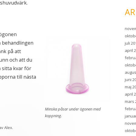
gshuvudvärk.
AR
novem
 ögonen
oktob
n behandlingen
juli 2
april 
änk på att
febru
unn och att du
oktob
sitta kvar för
augus
porna till nästa
juni 2
maj 2
april 
mars 
febru
Minska påsar under ögonen med
koppning.
janua
novem
av
Alex
.
oktob