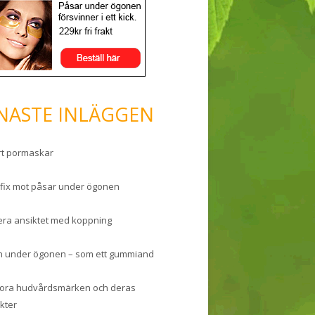
NASTE INLÄGGEN
rt pormaskar
 fix mot påsar under ögonen
ra ansiktet med koppning
 under ögonen – som ett gummiand
tora hudvårdsmärken och deras
kter