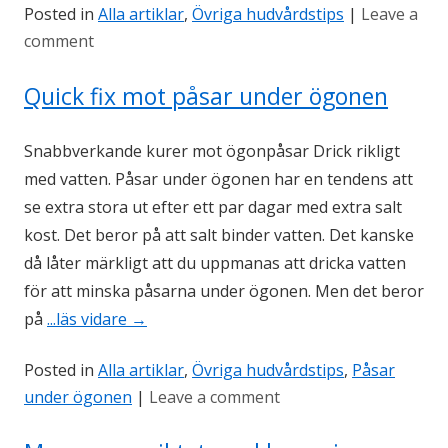
Posted in
Alla artiklar
,
Övriga hudvårdstips
|
Leave a
comment
Quick fix mot påsar under ögonen
Snabbverkande kurer mot ögonpåsar Drick rikligt
med vatten. Påsar under ögonen har en tendens att
se extra stora ut efter ett par dagar med extra salt
kost. Det beror på att salt binder vatten. Det kanske
då låter märkligt att du uppmanas att dricka vatten
för att minska påsarna under ögonen. Men det beror
på
...läs vidare
→
Posted in
Alla artiklar
,
Övriga hudvårdstips
,
Påsar
under ögonen
|
Leave a comment