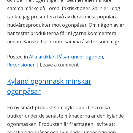
och Garnier. Egentligen är det mer eller mindre
samma märke då Loreal faktiskt äger Garnier. Idag
tänkte jag presentera två av deras mest populära
hudvårdsprodukter mot ögonpåsar. Om någon av er
har testat produkterna får ni gärna kommentera
nedan. Kanske har ni inte samma åsikter som mig?
Posted in
Alla artiklar
,
Påsar under ögonen
,
Recensioner
|
Leave a comment
Kyland ögonmask minskar
ögonpåsar
En ny smart produkt som dykt upp i flera olika
butiker under de senaste månaderna är den kylande
ögonmasken. Produkten är framtagen i syfte att
minska ögonpåsar och svullnader under ögonen.