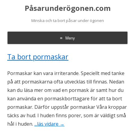
Påsarunderögonen.com
Minska och ta bort påsar under ögonen
Meny
Hoppa till innehåll
Ta bort pormaskar
Pormaskar kan vara irriterande. Speciellt med tanke
på att pormaskarna ofta utvecklas till finnas. Nedan
kan du läsa mer om vad en pormask är samt hur du
kan använda en pormaskborttagare för att ta bort
pormaskar. Därför uppstår pormaskar Våra kroppar
täcks av hud. I huden finns porer, som är väldigt små
hål i huden.
...läs vidare
→