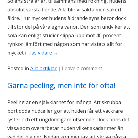
Solens strålar är, tillsammans med rökning, hudens
absolut värsta fiende. Alla blir vi sakta men säkert
äldre. Hur mycket hudens åldrande syns beror dock
till stor del på våra egna vanor. Den som undviker att
sola kan enligt studier slippa upp mot 40 procent
rynkor jämfört med någon som har vistats allt för
mycket i
...läs vidare
→
Posted in
Alla artiklar
|
Leave a comment
Gärna peeling, men inte för ofta!
Peeling är en självklarhet för många. Att skrubba
bort döda hudceller gör att huden får ett vackrare
lyster och ett ungdomligare utseende. Dock finns det
vissa som överarbetar huden vilket skadar mer än
vad det hjälper. Nedan kommer jag att skriva några