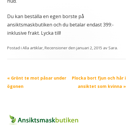
hud.
Du kan beställa en egen borste på
ansiktsmaskbutiken och du betalar endast 399:-
inklusive frakt. Lycka till!
Postad i
Alla artiklar
,
Recensioner
den
januari 2, 2015
av
Sara
.
Inläggsnavigering
«
Grönt te mot påsar under
Plocka bort fjun och hår i
ögonen
ansiktet som kvinna
»