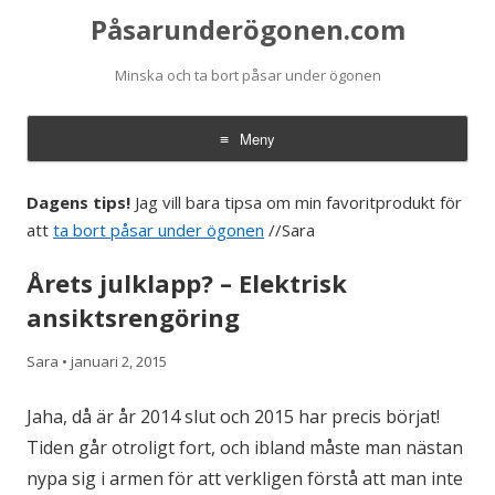
Påsarunderögonen.com
Minska och ta bort påsar under ögonen
Meny
Hoppa till innehåll
Dagens tips!
Jag vill bara tipsa om min favoritprodukt för
att
ta bort påsar under ögonen
//Sara
Årets julklapp? – Elektrisk
ansiktsrengöring
Sara
•
januari 2, 2015
Jaha, då är år 2014 slut och 2015 har precis börjat!
Tiden går otroligt fort, och ibland måste man nästan
nypa sig i armen för att verkligen förstå att man inte