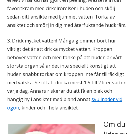
effektiv när du har gjort en peeling. Massera in din
favoritkräm med cirkelrörelser i huden och skölj
sedan ditt ansikte med ljummet vatten. Torka av
ansiktet och smörj in dig med återfuktande hudkräm.
3. Drick mycket vatten! Många glömmer bort hur
viktigt det är att dricka mycket vatten. Kroppen
behöver vatten och med tanke på att huden är vårt
största organ så är det inte speciellt konstigt att
huden snabbt torkar om kroppen inte får tillräckligt
med vätska. Se till att dricka minst 1,5 till 2 liter vatten
varje dag. Annars riskerar du att få en blek och
hängig hy i ansiktet med bland annat
svullnader vid
ögon
, kinder och i hela ansiktet.
Om du