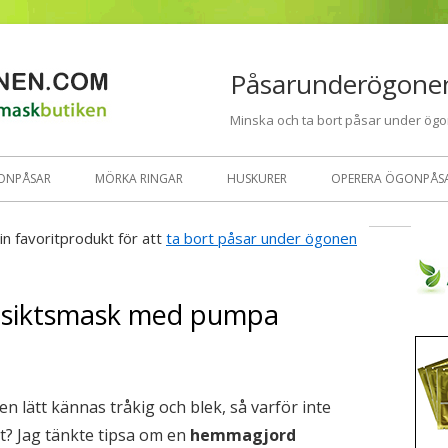
Påsarunderögone
Minska och ta bort påsar under ög
ONPÅSAR
MÖRKA RINGAR
HUSKURER
OPERERA ÖGONPÅS
in favoritprodukt för att
ta bort påsar under ögonen
siktsmask med pumpa
 lätt kännas tråkig och blek, så varför inte
et? Jag tänkte tipsa om en
hemmagjord