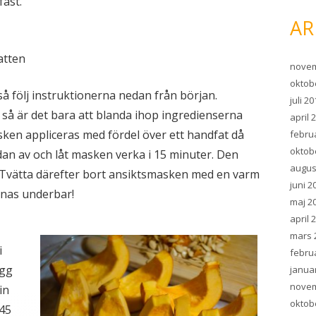
fast.
AR
atten
novem
oktob
 följ instruktionerna nedan från början.
juli 2
så är det bara att blanda ihop ingredienserna
april 
ken appliceras med fördel över ett handfat då
febru
oktob
sedan av och låt masken verka i 15 minuter. Den
augus
r. Tvätta därefter bort ansiktsmasken med en varm
juni 2
nas underbar!
maj 2
april 
mars 
i
febru
ägg
janua
novem
in
oktob
 45