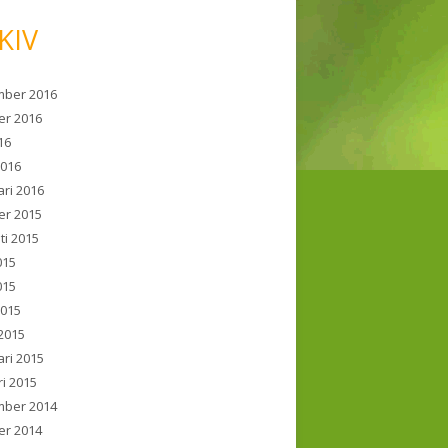
KIV
ber 2016
er 2016
016
2016
ari 2016
er 2015
ti 2015
015
015
2015
2015
ari 2015
ri 2015
ber 2014
er 2014