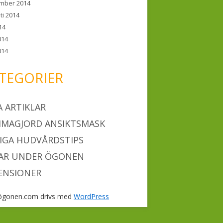
mber 2014
ti 2014
014
014
014
TEGORIER
A ARTIKLAR
MAGJORD ANSIKTSMASK
IGA HUDVÅRDSTIPS
AR UNDER ÖGONEN
ENSIONER
ögonen.com drivs med
WordPress