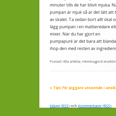
minuter tills de har blivit mjuka. N
pumpan är mjuk så är det lätt att 
av skalet. Ta sedan bort allt skal 
lägg pumpan i en matberedare ell
mixer. När du har gjort en
pumpapuré är det bara att blanda
ihop den med resten av ingrediens
Postad i
Alla artiklar
,
Hemmagjord ansikts
Inläggsnavigering
«
Tips för piggare utseende i ansik
Inlägg (RSS)
och
Kommentarer (RSS)
.