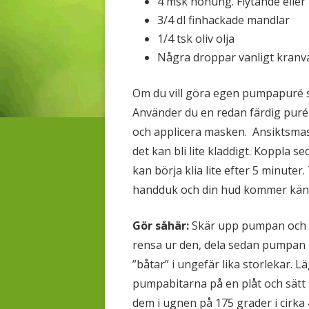
4 msk honung. Flytande eller 
3/4 dl finhackade mandlar
1/4 tsk oliv olja
Några droppar vanligt kranv
Om du vill göra egen pumpapuré så
Använder du en redan färdig puré 
och applicera masken. Ansiktsmas
det kan bli lite kladdigt. Koppla 
kan börja klia lite efter 5 minute
handduk och din hud kommer kän
Gör såhär:
Skär upp pumpan och
rensa ur den, dela sedan pumpan 
”båtar” i ungefär lika storlekar. L
pumpabitarna på en plåt och sätt 
dem i ugnen på 175 grader i cirka