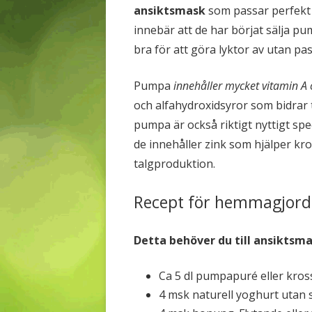
ansiktsmask
som passar perfekt 
innebär att de har börjat sälja pu
bra för att göra lyktor av utan p
Pumpa
innehåller mycket vitamin A 
och alfahydroxidsyror som bidrar t
pumpa är också riktigt nyttigt spec
de innehåller zink som hjälper k
talgproduktion.
Recept för hemmagjor
Detta behöver du till ansiktsm
Ca 5 dl pumpapuré eller kro
4 msk naturell yoghurt utan