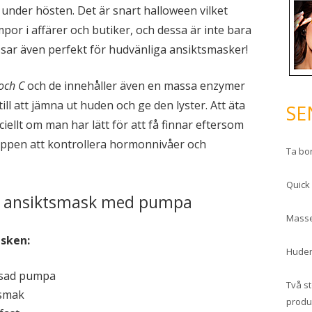
under hösten. Det är snart halloween vilket
mpor i affärer och butiker, och dessa är inte bara
assar även perfekt för hudvänliga ansiktsmasker!
och C
och de innehåller även en massa enzymer
ill att jämna ut huden och ge den lyster. Att äta
SE
iellt om man har lätt för att få finnar eftersom
roppen att kontrollera hormonnivåer och
Ta bo
Quick
d ansiktsmask med pumpa
Masse
asken:
Huden
ssad pumpa
Två s
 smak
produ