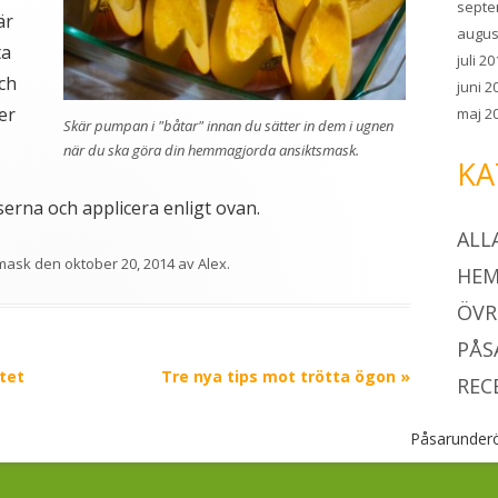
septe
är
augus
ta
juli 2
och
juni 2
er
maj 2
Skär pumpan i "båtar" innan du sätter in dem i ugnen
när du ska göra din hemmagjorda ansiktsmask.
KA
erna och applicera enligt ovan.
ALL
mask
den
oktober 20, 2014
av
Alex
.
HEM
ÖVR
PÅS
tet
Tre nya tips mot trötta ögon
»
REC
Påsarunder