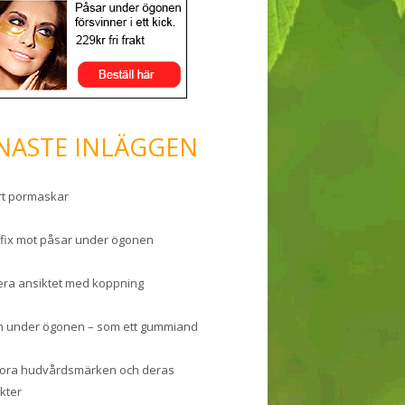
NASTE INLÄGGEN
rt pormaskar
 fix mot påsar under ögonen
ra ansiktet med koppning
 under ögonen – som ett gummiand
tora hudvårdsmärken och deras
kter